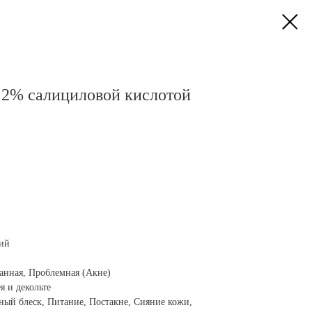
2% салициловой кислотой
ий
нная, Проблемная (Акне)
 и декольте
ый блеск, Питание, Постакне, Сияние кожи,