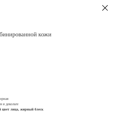
бинированной кожи
ирная
 и декольте
й цвет лица, жирный блеск