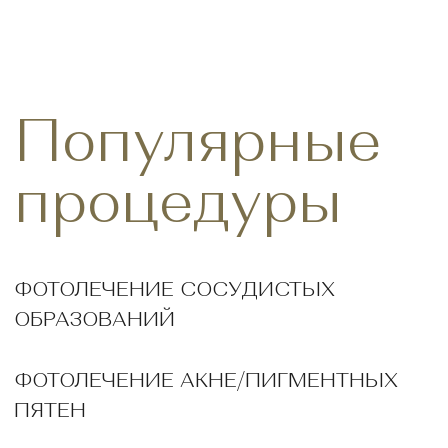
LPG-МАССАЖ
Результаты
до и после