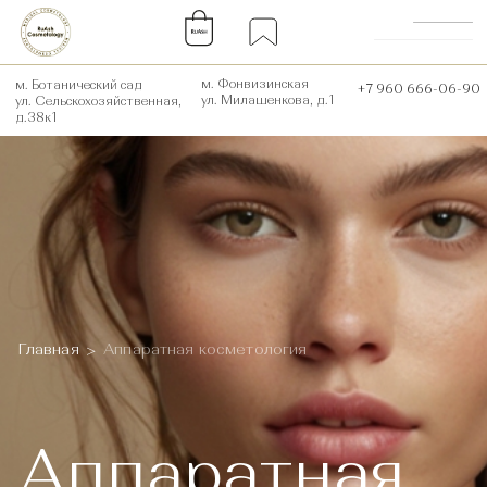
0
0
м. Фонвизинская
м. Ботанический сад
+7 960 666-06-90
ул. Милашенкова, д.1
ул. Сельскохозяйственная,
д.38к1
Главная
Аппаратная косметология
>
Аппаратная
косметология