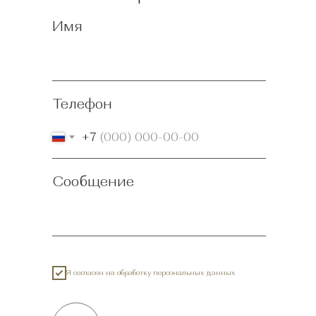
Юр. Адрес: 127322, г. Москва, вн. тер. г. муниципальный округ
Бутырский, ул. Милашенкова, д. 1, помещ. 29/1
Лицензия на медицинскую деятельность: № Л041-01137-
Имя
77/00360867
Правовые документы
Телефон
+7
Сообщение
Я согласен на обработку персональных данных