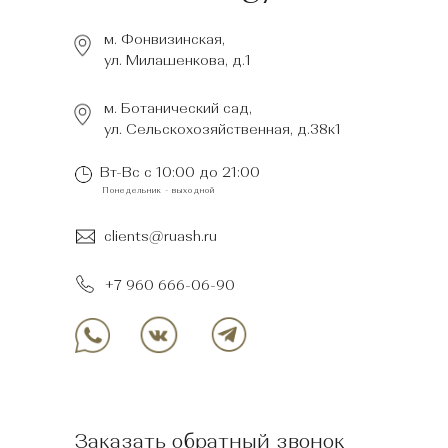
Удаление перманентного
макияжа/татуировок
Контурная пластика
лица
м. Фонвизинская,
Удаление новообразований
(папилломы)
ул. Милашенкова, д.1
Контурная пластика
тела
SMAS-лифтинг LIFTERA
Липолитики
Прокалывание ушей
м. Ботанический сад,
Трихология/мезотерапия
ул. Сельскохозяйственная, д.38к1
волос
ЭСТЕТИЧЕСКАЯ
ПЕРЕСАДКА
Вт-Вс с 10:00 до 21:00
КОСМЕТОЛОГИЯ
ВОЛОС
Понедельник - выходной
Для женщин
Пилинги
Для мужчин
Чистки
clients@ruash.ru
ЛАЗЕРНАЯ
Программы ухода
ЭПИЛЯЦИЯ
+7 960 666-06-90
Массаж лица
Детский массаж
Массаж тела
2025 © RuAsh Cosmetology
Сеть клиник медицинской косметологии и пересадки волос
Юр. Наименование: ООО «РУАШ КОСМЕТОЛОДЖИ» ИНН/КПП
Заказать обратный звонок
9715387514/771501001