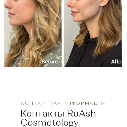
О КЛИНИКЕ
ВРАЧИ
ОБОРУДОВАНИЕ
М. БОТАНИЧЕСКИЙ САД, УЛ.
ЛИЦЕНЗИЯ
СЕЛЬСКОХОЗЯЙСТВЕННАЯ,
Д.38К1
КОНТАКТЫ
М. ФОНВИЗИНСКАЯ, УЛ.
ПРОГРАММА
МИЛАШЕНКОВА, Д.1
ЛОЯЛЬНОСТИ
АКЦИИ
ВТ-ВС С 10:00 ДО 21:00
Понедельник - выходной
МАГАЗИН
ИНЪЕКЦИОННАЯ
АППАРАТНАЯ
КОСМЕТОЛОГИЯ
КОСМЕТОЛОГИЯ
Ботулинотерапия
Фотоомоложение
КОНТАКТНАЯ ИНФОРМАЦИЯ
Биоревитализация
Фотолечение сосудистых
Контакты RuAsh
образований
Тредлифтинг
Фотолечение акне/пигментных
Cosmetology
пятен
Коллагенотерапия/
биорепаранты